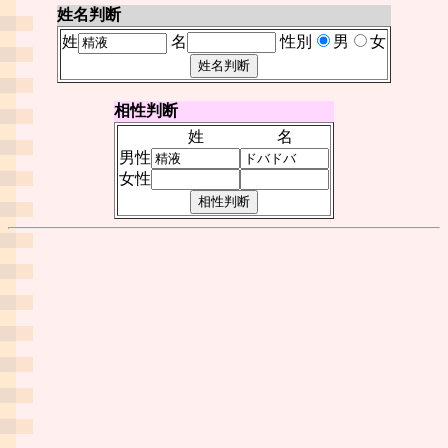
姓名判断
姓
名
性別
男
女
相性判断
姓
名
男性
女性