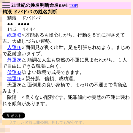
21世紀の姓名判断命名navi
[
TOP
]
精液 ドバドバ の姓名判断
精液
ドバドバ
●● ●●●●
1412 4 4 4 4
総運42
× 才能あるも慢心しがち。行動を８割に押さえて
吉。大成しづらい運勢。
人運16
○ 面倒見が良く出世。足を引張られぬよう。まじめ
で忍耐強いタイプ。
外運26
△ 順調な人生も突然の不運に見まわれがち。１人
で自由にできる環境に向く。
伏運32
◎ よい環境で成長できます。
地運16
○ 親分肌、信頼、成功運。
天運26△ 面倒見の良い家柄で、まわりの不運まで背負込
みます。
陰陽
× 良くない配列です。犯罪傾向や突然の不運に襲わ
れる傾向があります。
↑入力した名前は非公開。押しても安心です。