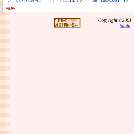
Copyright ©2001
tatuta
.