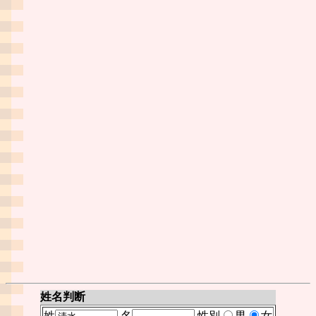
姓名判断
姓
名
性別
男
女