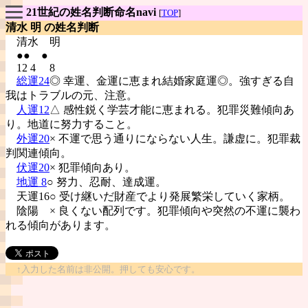
21世紀の姓名判断命名navi
[
TOP
]
清水 明 の姓名判断
清水
明
●● ●
12 4 8
総運24
◎ 幸運、金運に恵まれ結婚家庭運◎。強すぎる自
我はトラブルの元、注意。
人運12
△ 感性鋭く学芸才能に恵まれる。犯罪災難傾向あ
り。地道に努力すること。
外運20
× 不運で思う通りにならない人生。謙虚に。犯罪裁
判関連傾向。
伏運20
× 犯罪傾向あり。
地運 8
○ 努力、忍耐、達成運。
天運16○ 受け継いだ財産でより発展繁栄していく家柄。
陰陽
× 良くない配列です。犯罪傾向や突然の不運に襲わ
れる傾向があります。
↑入力した名前は非公開。押しても安心です。