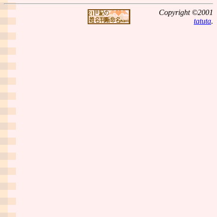
Copyright ©2001
tatuta
.