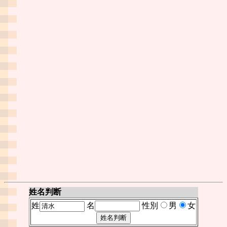
姓名判断
姓
名
性別
男
女