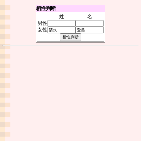
相性判断
姓
名
男性
女性