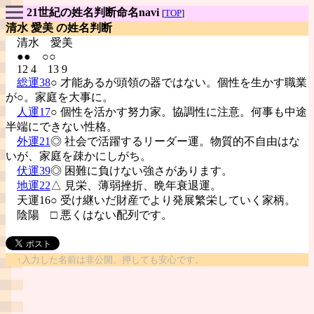
21世紀の姓名判断命名navi
[
TOP
]
清水 愛美 の姓名判断
清水
愛美
●● ○○
12 4 13 9
総運38
○ 才能あるが頭領の器ではない。個性を生かす職業
が○。家庭を大事に。
人運17
○ 個性を活かす努力家。協調性に注意。何事も中途
半端にできない性格。
外運21
◎ 社会で活躍するリーダー運。物質的不自由はな
いが、家庭を疎かにしがち。
伏運39
◎ 困難に負けない強さがあります。
地運22
△ 見栄、薄弱挫折、晩年衰退運。
天運16○ 受け継いだ財産でより発展繁栄していく家柄。
陰陽
□ 悪くはない配列です。
↑入力した名前は非公開。押しても安心です。