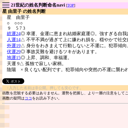
21世紀の姓名判断命名navi
[
TOP
]
星 由里子 の姓名判断
星
由里子
○ ○○○
9 5 7 3
総運24
◎ 幸運、金運に恵まれ結婚家庭運◎。強すぎる自我
人運14
△ 不平不満が過ぎて上に嫌われ損を。穏やかで社交
外運19
△ 身分をわきまえて行動しないと不運に。犯罪傾向
伏運29
◎ 事故災難を避けるツキがあります。
地運15
◎ 上昇、調和、幸福運。
天運 9△ 孤独で寂しい家柄。
陰陽
× 良くない配列です。犯罪傾向や突然の不運に襲わ
↑入力した名前は非公開。押しても安心です。
凶数を悲観する必要はありません。運勢を把握し、より一層の注意をして
画数の疑問は
ココ
をお読み下さい。