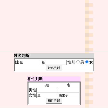
姓名判断
姓
名
性別
男
女
相性判断
姓
名
男性
女性