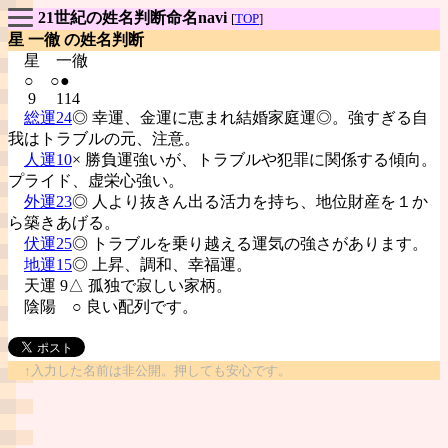
21世紀の姓名判断命名navi
[
TOP
]
星 一徹 の姓名判断
星
一徹
○ ○●
9 114
総運24
◎ 幸運、金運に恵まれ結婚家庭運◎。強すぎる自
我はトラブルの元、注意。
人運10
× 勝負運強いが、トラブルや犯罪に関係する傾向。
プライド、虚栄心強い。
外運23
◎ 人より抜きん出る活力を持ち、地位財産を１か
ら築きあげる。
伏運25
◎ トラブルを乗り越える運気の強さがあります。
地運15
◎ 上昇、調和、幸福運。
天運 9△ 孤独で寂しい家柄。
陰陽
○ 良い配列です。
↑入力した名前は非公開。押しても安心です。