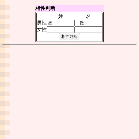
相性判断
姓
名
男性
女性