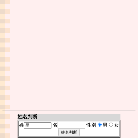
姓名判断
姓
名
性別
男
女