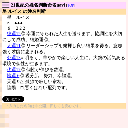
21世紀の姓名判断命名navi
[
TOP
]
星 ルイス の姓名判断
星
ルイス
○ ●●●
9 2 2 2
総運15
◎ 幸運に守られた人生を送ります。協調性を大切
にして成功。結婚運◎。
人運11
◎ リーダーシップを発揮し良い結果を得る。意志
強く才能に恵まれる。
外運13
○ 明るく、華やかで楽しい人生に。大勢の活気ある
環境で個性が生きます。
伏運17
◎ 個性が伸びる数運。
地運 6
◎ 親分肌、努力、幸福運。
天運 9△ 孤独で寂しい家柄。
陰陽
□ 悪くはない配列です。
↑入力した名前は非公開。押しても安心です。