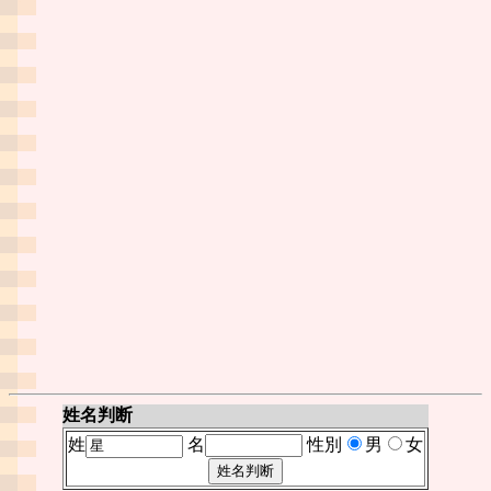
姓名判断
姓
名
性別
男
女