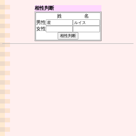
相性判断
姓
名
男性
女性