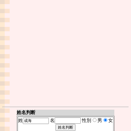
姓名判断
姓
名
性別
男
女