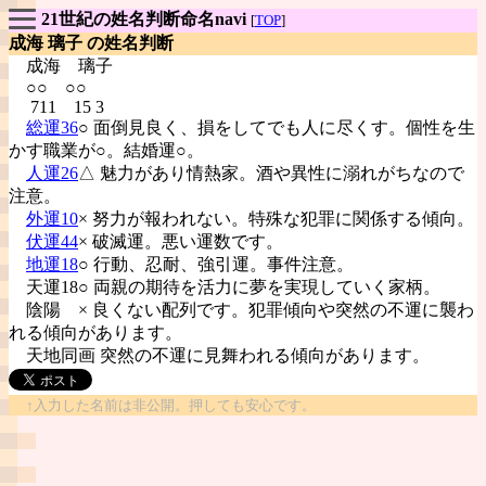
21世紀の姓名判断命名navi
[
TOP
]
成海 璃子 の姓名判断
成海
璃子
○○ ○○
711 15 3
総運36
○ 面倒見良く、損をしてでも人に尽くす。個性を生
かす職業が○。結婚運○。
人運26
△ 魅力があり情熱家。酒や異性に溺れがちなので
注意。
外運10
× 努力が報われない。特殊な犯罪に関係する傾向。
伏運44
× 破滅運。悪い運数です。
地運18
○ 行動、忍耐、強引運。事件注意。
天運18○ 両親の期待を活力に夢を実現していく家柄。
陰陽
× 良くない配列です。犯罪傾向や突然の不運に襲わ
れる傾向があります。
天地同画 突然の不運に見舞われる傾向があります。
↑入力した名前は非公開。押しても安心です。