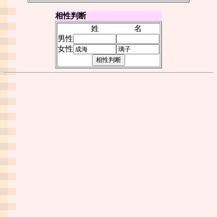
相性判断
姓
名
男性
女性