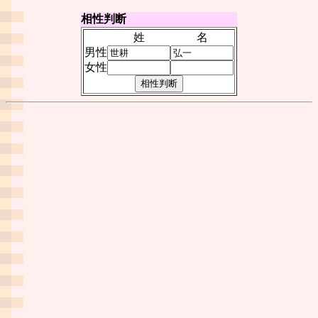
相性判断
姓
名
男性
女性