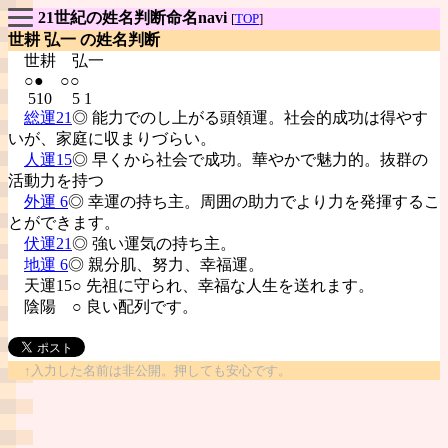
21世紀の姓名判断命名navi
[
TOP
]
世耕 弘一 の姓名判断
世耕
弘一
○● ○○
510 5 1
総運21
◎ 能力でのし上がる頭領運。社会的成功は得やす
いが、家庭に収まりづらい。
人運15
◎ 早くから社会で成功。華やかで魅力的。抜群の
活動力を持つ
外運 6
◎ 幸運の持ち主。周囲の助力でより力を発揮するこ
とができます。
伏運21
◎ 強い運気の持ち主。
地運 6
◎ 親分肌、努力、幸福運。
天運15○ 先祖に守られ、幸福な人生を送れます。
陰陽
○ 良い配列です。
↑入力した名前は非公開。押しても安心です。