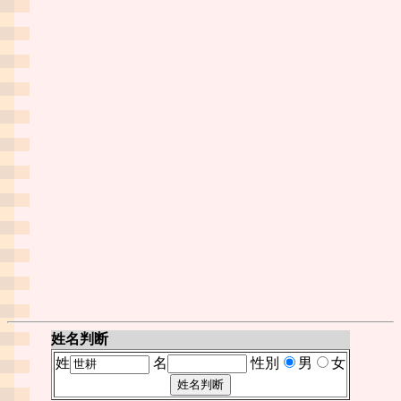
姓名判断
姓
名
性別
男
女