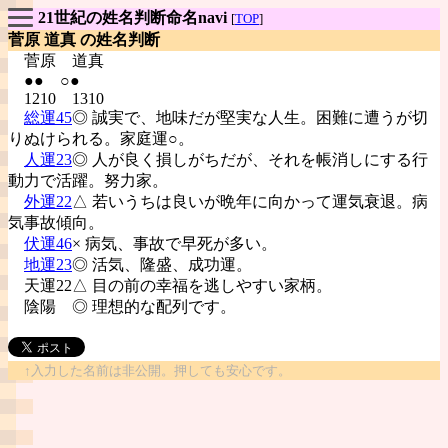
21世紀の姓名判断命名navi
[
TOP
]
菅原 道真 の姓名判断
菅原
道真
●● ○●
1210 1310
総運45
◎ 誠実で、地味だが堅実な人生。困難に遭うが切
りぬけられる。家庭運○。
人運23
◎ 人が良く損しがちだが、それを帳消しにする行
動力で活躍。努力家。
外運22
△ 若いうちは良いが晩年に向かって運気衰退。病
気事故傾向。
伏運46
× 病気、事故で早死が多い。
地運23
◎ 活気、隆盛、成功運。
天運22△ 目の前の幸福を逃しやすい家柄。
陰陽
◎ 理想的な配列です。
↑入力した名前は非公開。押しても安心です。