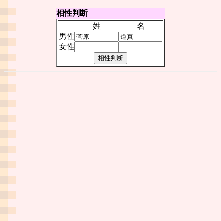
相性判断
姓
名
男性
女性