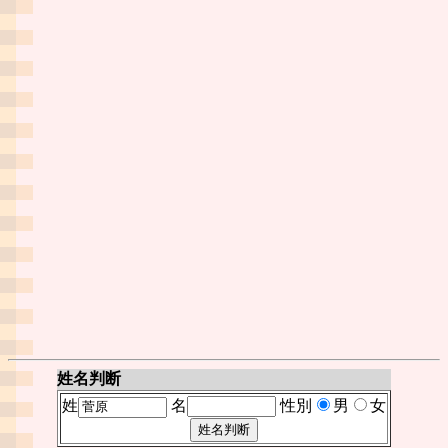
姓名判断
姓
名
性別
男
女