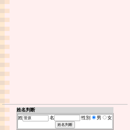
姓名判断
姓
名
性別
男
女