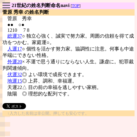
21世紀の姓名判断命名navi
[
TOP
]
菅原 秀幸 の姓名判断
菅原
秀幸
●● ○●
1210 7 8
総運37
○ 独立心強く、誠実で努力家。周囲の信頼を得て成
功をつかむ。家庭運○。
人運17
○ 個性を活かす努力家。協調性に注意。何事も中途
半端にできない性格。
外運20
× 不運で思う通りにならない人生。謙虚に。犯罪裁
判関連傾向。
伏運32
◎ よい環境で成長できます。
地運15
◎ 上昇、調和、幸福運。
天運22△ 目の前の幸福を逃しやすい家柄。
陰陽
◎ 理想的な配列です。
↑入力した名前は非公開。押しても安心です。