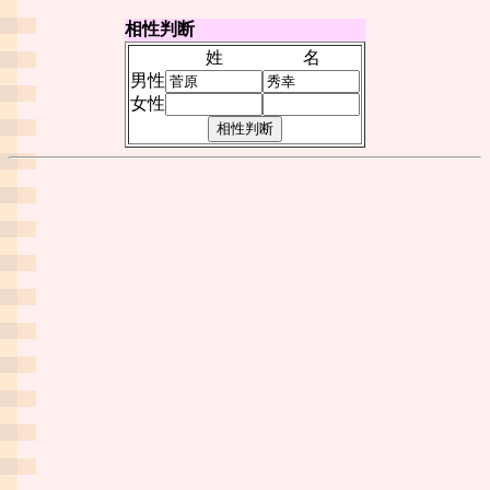
相性判断
姓
名
男性
女性