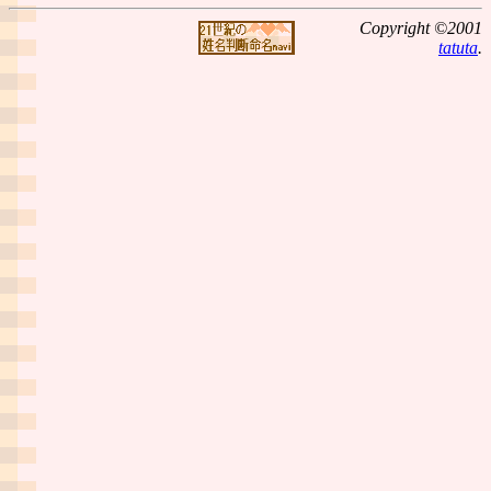
Copyright ©2001
tatuta
.