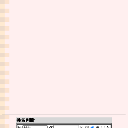
姓名判断
姓
名
性別
男
女