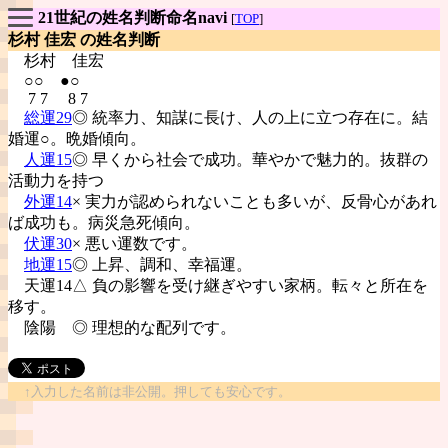
21世紀の姓名判断命名navi
[
TOP
]
杉村 佳宏 の姓名判断
杉村
佳宏
○○ ●○
7 7 8 7
総運29
◎ 統率力、知謀に長け、人の上に立つ存在に。結
婚運○。晩婚傾向。
人運15
◎ 早くから社会で成功。華やかで魅力的。抜群の
活動力を持つ
外運14
× 実力が認められないことも多いが、反骨心があれ
ば成功も。病災急死傾向。
伏運30
× 悪い運数です。
地運15
◎ 上昇、調和、幸福運。
天運14△ 負の影響を受け継ぎやすい家柄。転々と所在を
移す。
陰陽
◎ 理想的な配列です。
↑入力した名前は非公開。押しても安心です。