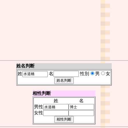
姓名判断
姓
名
性別
男
女
相性判断
姓
名
男性
女性