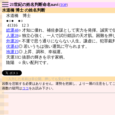
21世紀の姓名判断命名navi
[
TOP
]
水道橋 博士 の姓名判断
水道橋
博士
●○● ●○
41316 12 3
総運48
○ 才知に優れ、補佐参謀として実力を発揮。誠実で
人運28
○ 独立心強く、一人で試行錯誤の天才肌。困難を押
外運20
× 不運で思う通りにならない人生。謙虚に。犯罪裁
伏運43
◎ 若いうちは強い運気に守られます。
地運15
◎ 上昇、調和、幸福運。
天運33□ 抜群の輝きを示す家柄。
陰陽
○ 良い配列です。
↑入力した名前は非公開。押しても安心です。
凶数を悲観する必要はありません。運勢を把握し、より一層の注意をして
画数の疑問は
ココ
をお読み下さい。