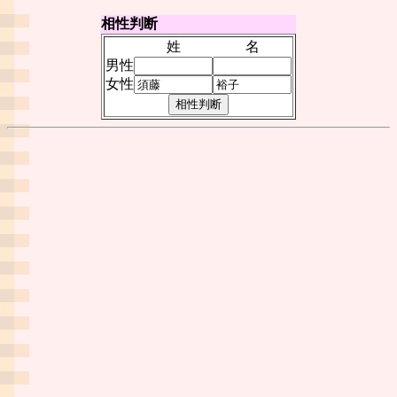
相性判断
姓
名
男性
女性