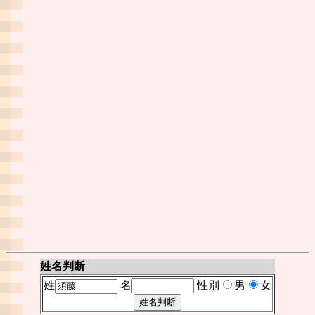
姓名判断
姓
名
性別
男
女