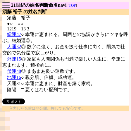
21世紀の姓名判断命名navi
[
TOP
]
須藤 裕子 の姓名判断
須藤
裕子
●○ ○○
1219 13 3
総運47
○ 幸運に恵まれる。周囲との協調がさらにツキを呼
ぶ。結婚運◎。
人運32
◎ 数字に強く、お金を扱う仕事に向く。陽気で社
交的で気分屋で寂しがり。
外運15
◎ 家庭も人間関係も円満で楽しい人生に。幸運に
恵まれます。積極的に。
伏運48
◎ まあまあ良い運数です。
地運16
○ 親分肌、信頼、成功運。
天運31○ 幸運に恵まれ、財産を築く家柄。
陰陽
□ 悪くはない配列です。
↑入力した名前は非公開。押しても安心です。