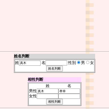
姓名判断
姓
名
性別
男
女
相性判断
姓
名
男性
女性