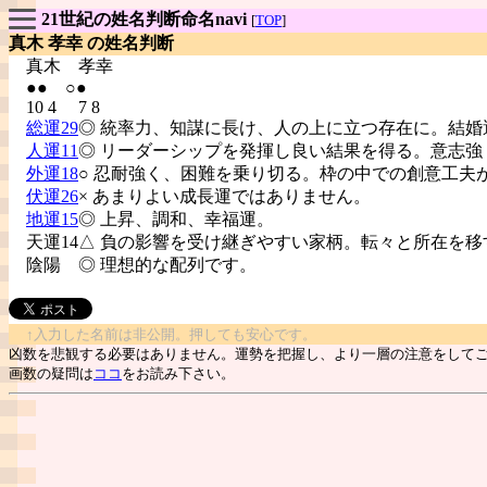
21世紀の姓名判断命名navi
[
TOP
]
真木 孝幸 の姓名判断
真木
孝幸
●● ○●
10 4 7 8
総運29
◎ 統率力、知謀に長け、人の上に立つ存在に。結婚
人運11
◎ リーダーシップを発揮し良い結果を得る。意志強
外運18
○ 忍耐強く、困難を乗り切る。枠の中での創意工夫
伏運26
× あまりよい成長運ではありません。
地運15
◎ 上昇、調和、幸福運。
天運14△ 負の影響を受け継ぎやすい家柄。転々と所在を移
陰陽
◎ 理想的な配列です。
↑入力した名前は非公開。押しても安心です。
凶数を悲観する必要はありません。運勢を把握し、より一層の注意をして
画数の疑問は
ココ
をお読み下さい。