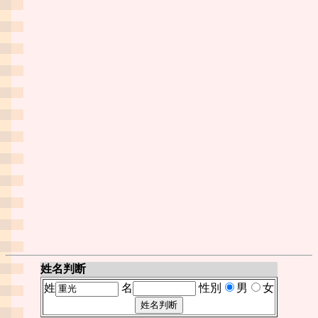
姓名判断
姓
名
性別
男
女