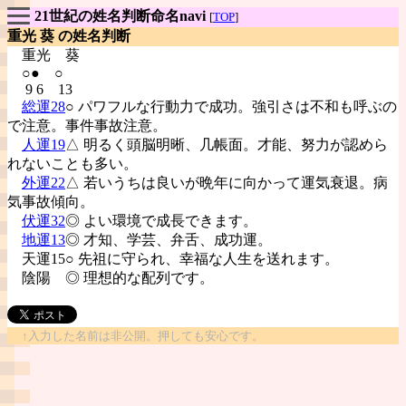
21世紀の姓名判断命名navi
[
TOP
]
重光 葵 の姓名判断
重光
葵
○● ○
9 6 13
総運28
○ パワフルな行動力で成功。強引さは不和も呼ぶの
で注意。事件事故注意。
人運19
△ 明るく頭脳明晰、几帳面。才能、努力が認めら
れないことも多い。
外運22
△ 若いうちは良いが晩年に向かって運気衰退。病
気事故傾向。
伏運32
◎ よい環境で成長できます。
地運13
◎ 才知、学芸、弁舌、成功運。
天運15○ 先祖に守られ、幸福な人生を送れます。
陰陽
◎ 理想的な配列です。
↑入力した名前は非公開。押しても安心です。