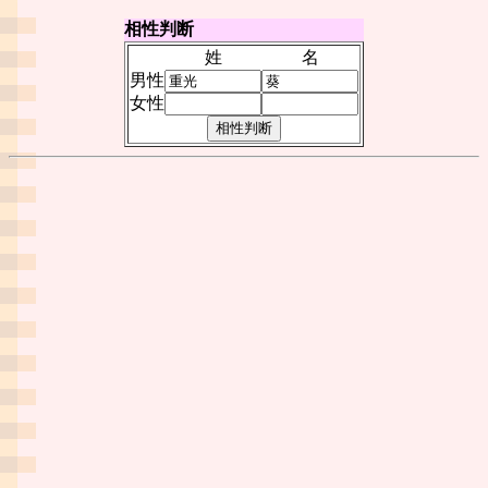
相性判断
姓
名
男性
女性