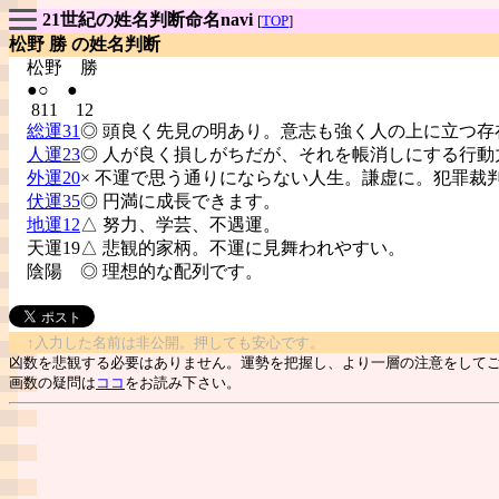
21世紀の姓名判断命名navi
[
TOP
]
松野 勝 の姓名判断
松野
勝
●○ ●
811 12
総運31
◎ 頭良く先見の明あり。意志も強く人の上に立つ存
人運23
◎ 人が良く損しがちだが、それを帳消しにする行動
外運20
× 不運で思う通りにならない人生。謙虚に。犯罪裁
伏運35
◎ 円満に成長できます。
地運12
△ 努力、学芸、不遇運。
天運19△ 悲観的家柄。不運に見舞われやすい。
陰陽
◎ 理想的な配列です。
↑入力した名前は非公開。押しても安心です。
凶数を悲観する必要はありません。運勢を把握し、より一層の注意をして
画数の疑問は
ココ
をお読み下さい。