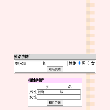
姓名判断
姓
名
性別
男
女
相性判断
姓
名
男性
女性