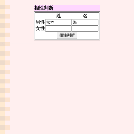
相性判断
姓
名
男性
女性