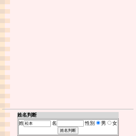
姓名判断
姓
名
性別
男
女