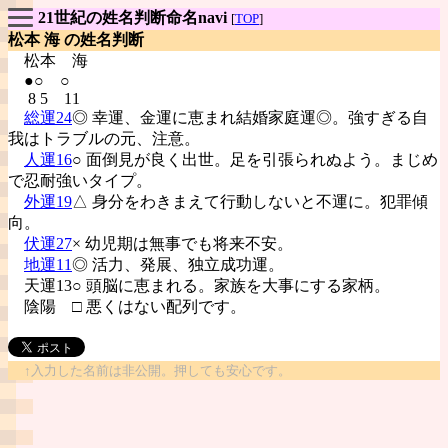
21世紀の姓名判断命名navi
[
TOP
]
松本 海 の姓名判断
松本
海
●○ ○
8 5 11
総運24
◎ 幸運、金運に恵まれ結婚家庭運◎。強すぎる自
我はトラブルの元、注意。
人運16
○ 面倒見が良く出世。足を引張られぬよう。まじめ
で忍耐強いタイプ。
外運19
△ 身分をわきまえて行動しないと不運に。犯罪傾
向。
伏運27
× 幼児期は無事でも将来不安。
地運11
◎ 活力、発展、独立成功運。
天運13○ 頭脳に恵まれる。家族を大事にする家柄。
陰陽
□ 悪くはない配列です。
↑入力した名前は非公開。押しても安心です。