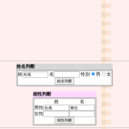
姓名判断
姓
名
性別
男
女
相性判断
姓
名
男性
女性