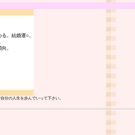
める。結婚運○。
。
傾向。
ご自分の人生を歩んでいって下さい。