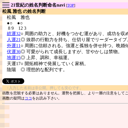
21世紀の姓名判断命名navi
[
TOP
]
松風 雅也 の姓名判断
松風
雅也
●○ ●○
8 9 12 3
総運32
○ 周囲の助力と、好機をつかむ運があり、成功を収
人運21
◎ 抜群の行動力を持ち、仕切り屋でリーダータイプ
外運11
○ 周囲に信頼される。強運と孤独を併せ持つ。晩婚
伏運36
◎ 可愛がられて成長しますが、甘やかしは禁物。
地運15
◎ 上昇、調和、幸福運。
天運17○ 開拓精神で発展していく家柄。
陰陽
◎ 理想的な配列です。
↑入力した名前は非公開。押しても安心です。
凶数を悲観する必要はありません。運勢を把握し、より一層の注意をして
画数の疑問は
ココ
をお読み下さい。