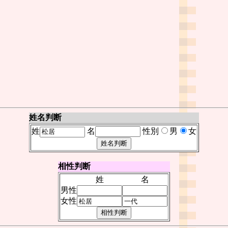
姓名判断
姓
名
性別
男
女
相性判断
姓
名
男性
女性