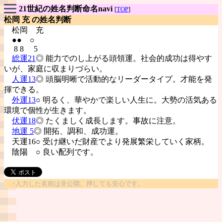
21世紀の姓名判断命名navi
[
TOP
]
松岡 充 の姓名判断
松岡
充
●● ○
8 8 5
総運21
◎ 能力でのし上がる頭領運。社会的成功は得やす
いが、家庭に収まりづらい。
人運13
◎ 頭脳明晰で活動的なリーダータイプ。才能を発
揮できる。
外運13
○ 明るく、華やかで楽しい人生に。大勢の活気ある
環境で個性が生きます。
伏運18
◎ たくましく成長します。事故に注意。
地運 5
◎ 開拓、調和、成功運。
天運16○ 受け継いだ財産でより発展繁栄していく家柄。
陰陽
○ 良い配列です。
↑入力した名前は非公開。押しても安心です。