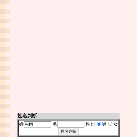
姓名判断
姓
名
性別
男
女