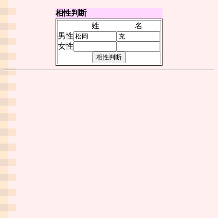
相性判断
姓
名
男性
女性