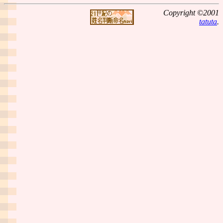
Copyright ©2001
tatuta
.