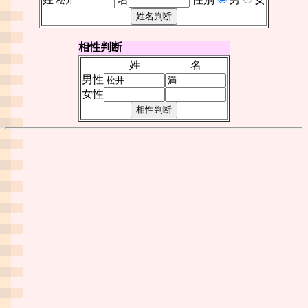
相性判断
姓
名
男性
女性