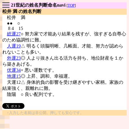
21世紀の姓名判断命名navi
[
TOP
]
松井 満 の姓名判断
松井
満
●● ○
8 4 15
総運27
○ 努力家で才能あり結果を残すが、強すぎる自尊心
のため協調性に難。
人運19
△ 明るく頭脳明晰、几帳面。才能、努力が認めら
れないことも多い。
外運23
◎ 人より抜きん出る活力を持ち、地位財産を１か
ら築きあげる。
伏運34
× 悪い運数です。
地運15
◎ 上昇、調和、幸福運。
天運12△ 身体的負の影響を受け継ぎやすい家柄。家族の
結束強く、親離れに難。
陰陽
○ 良い配列です。
↑入力した名前は非公開。押しても安心です。