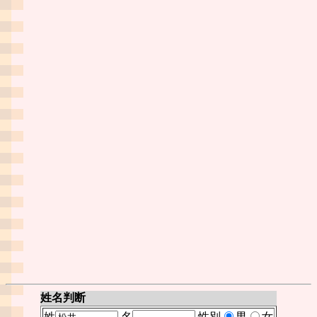
姓名判断
姓
名
性別
男
女