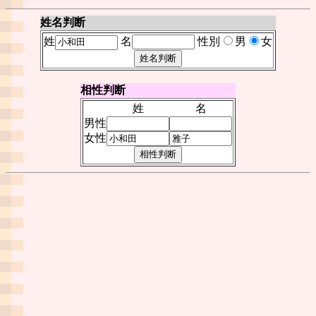
姓名判断
姓
名
性別
男
女
相性判断
姓
名
男性
女性