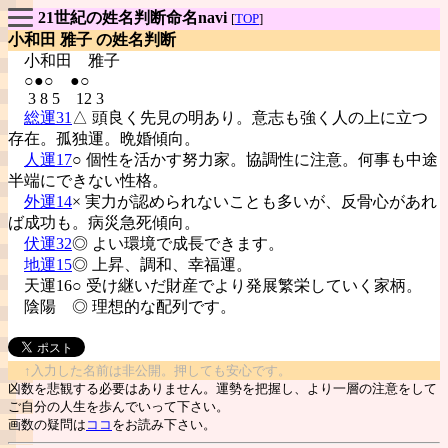
21世紀の姓名判断命名navi
[
TOP
]
小和田 雅子 の姓名判断
小和田
雅子
○●○ ●○
3 8 5 12 3
総運31
△ 頭良く先見の明あり。意志も強く人の上に立つ
存在。孤独運。晩婚傾向。
人運17
○ 個性を活かす努力家。協調性に注意。何事も中途
半端にできない性格。
外運14
× 実力が認められないことも多いが、反骨心があれ
ば成功も。病災急死傾向。
伏運32
◎ よい環境で成長できます。
地運15
◎ 上昇、調和、幸福運。
天運16○ 受け継いだ財産でより発展繁栄していく家柄。
陰陽
◎ 理想的な配列です。
↑入力した名前は非公開。押しても安心です。
凶数を悲観する必要はありません。運勢を把握し、より一層の注意をして
ご自分の人生を歩んでいって下さい。
画数の疑問は
ココ
をお読み下さい。