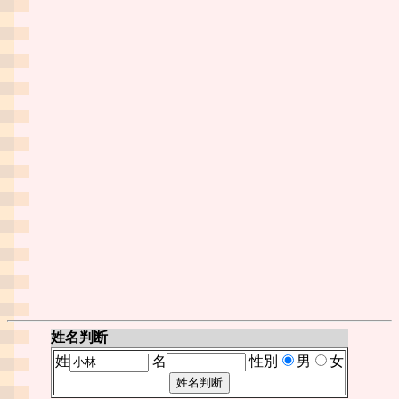
姓名判断
姓
名
性別
男
女