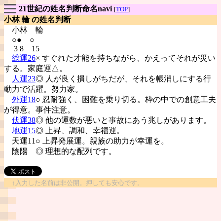
21世紀の姓名判断命名navi
[
TOP
]
小林 輪 の姓名判断
小林
輪
○● ○
3 8 15
総運26
× すぐれた才能を持ちながら、かえってそれが災い
する。家庭運△。
人運23
◎ 人が良く損しがちだが、それを帳消しにする行
動力で活躍。努力家。
外運18
○ 忍耐強く、困難を乗り切る。枠の中での創意工夫
が得意。事件注意。
伏運38
◎ 他の運数が悪いと事故にあう兆しがあります。
地運15
◎ 上昇、調和、幸福運。
天運11○ 上昇発展運。親族の助力が幸運を。
陰陽
◎ 理想的な配列です。
↑入力した名前は非公開。押しても安心です。