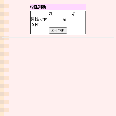
相性判断
姓
名
男性
女性