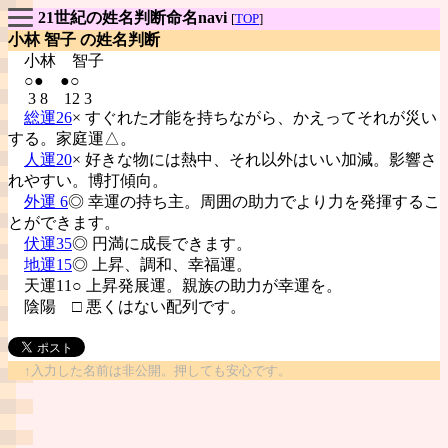
21世紀の姓名判断命名navi
[
TOP
]
小林 智子 の姓名判断
小林
智子
○● ●○
3 8 12 3
総運26
× すぐれた才能を持ちながら、かえってそれが災い
する。家庭運△。
人運20
× 好きな物には熱中、それ以外はいい加減。影響さ
れやすい。博打傾向。
外運 6
◎ 幸運の持ち主。周囲の助力でより力を発揮するこ
とができます。
伏運35
◎ 円満に成長できます。
地運15
◎ 上昇、調和、幸福運。
天運11○ 上昇発展運。親族の助力が幸運を。
陰陽
□ 悪くはない配列です。
↑入力した名前は非公開。押しても安心です。