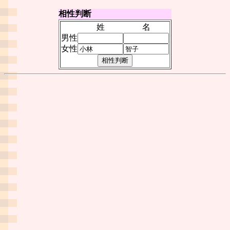
相性判断
姓
名
男性
女性