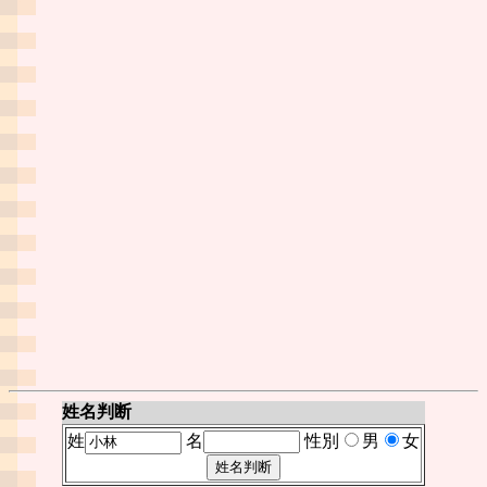
姓名判断
姓
名
性別
男
女