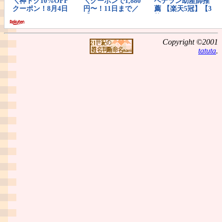
Copyright ©2001
tatuta
.