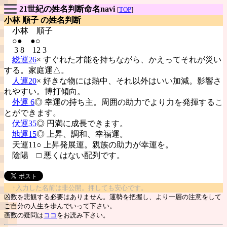
21世紀の姓名判断命名navi
[
TOP
]
小林 順子 の姓名判断
小林
順子
○● ●○
3 8 12 3
総運26
× すぐれた才能を持ちながら、かえってそれが災い
する。家庭運△。
人運20
× 好きな物には熱中、それ以外はいい加減。影響さ
れやすい。博打傾向。
外運 6
◎ 幸運の持ち主。周囲の助力でより力を発揮するこ
とができます。
伏運35
◎ 円満に成長できます。
地運15
◎ 上昇、調和、幸福運。
天運11○ 上昇発展運。親族の助力が幸運を。
陰陽
□ 悪くはない配列です。
↑入力した名前は非公開。押しても安心です。
凶数を悲観する必要はありません。運勢を把握し、より一層の注意をして
ご自分の人生を歩んでいって下さい。
画数の疑問は
ココ
をお読み下さい。