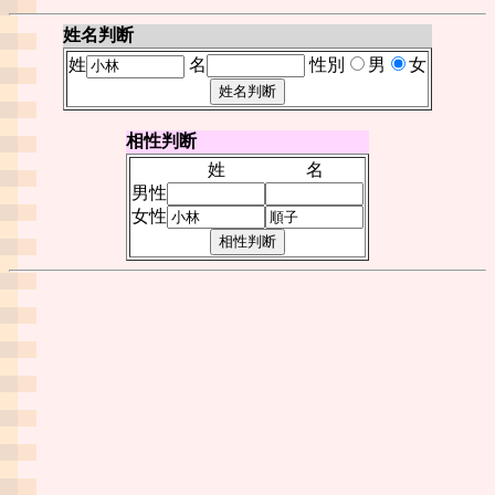
姓名判断
姓
名
性別
男
女
相性判断
姓
名
男性
女性