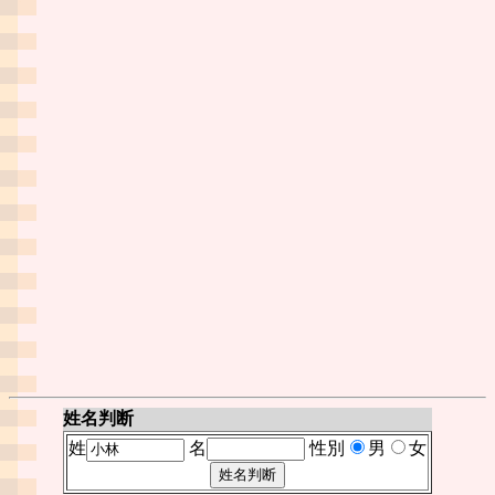
姓名判断
姓
名
性別
男
女