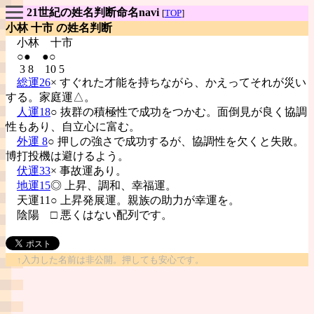
21世紀の姓名判断命名navi
[
TOP
]
小林 十市 の姓名判断
小林
十市
○● ●○
3 8 10 5
総運26
× すぐれた才能を持ちながら、かえってそれが災い
する。家庭運△。
人運18
○ 抜群の積極性で成功をつかむ。面倒見が良く協調
性もあり、自立心に富む。
外運 8
○ 押しの強さで成功するが、協調性を欠くと失敗。
博打投機は避けるよう。
伏運33
× 事故運あり。
地運15
◎ 上昇、調和、幸福運。
天運11○ 上昇発展運。親族の助力が幸運を。
陰陽
□ 悪くはない配列です。
↑入力した名前は非公開。押しても安心です。