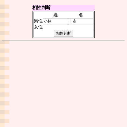
相性判断
姓
名
男性
女性