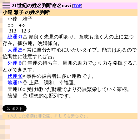
21世紀の姓名判断命名navi
[
TOP
]
小達 雅子 の姓名判断
小達
雅子
○○ ●○
313 12 3
総運31
△ 頭良く先見の明あり。意志も強く人の上に立つ
存在。孤独運。晩婚傾向。
人運25
○ 常に自分が中心にいたいタイプ。能力はあるので
協調性に注意すれば吉。
外運 6
◎ 幸運の持ち主。周囲の助力でより力を発揮するこ
とができます。
伏運40
× 事件の被害者に多い運数です。
地運15
◎ 上昇、調和、幸福運。
天運16○ 受け継いだ財産でより発展繁栄していく家柄。
陰陽
◎ 理想的な配列です。
↑入力した名前は非公開。押しても安心です。