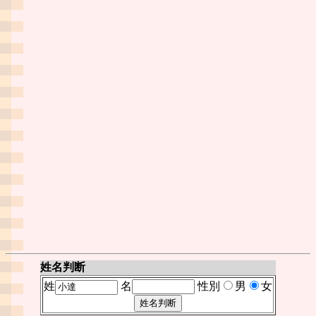
姓名判断
姓
名
性別
男
女