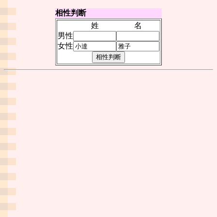
相性判断
姓
名
男性
女性