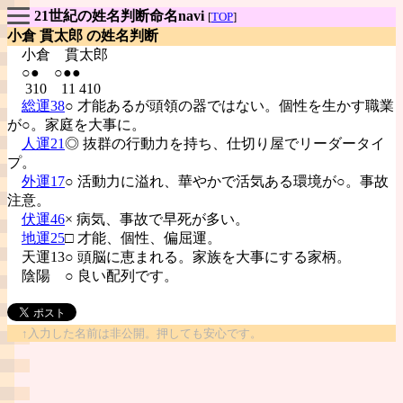
21世紀の姓名判断命名navi
[
TOP
]
小倉 貫太郎 の姓名判断
小倉
貫太郎
○● ○●●
310 11 410
総運38
○ 才能あるが頭領の器ではない。個性を生かす職業
が○。家庭を大事に。
人運21
◎ 抜群の行動力を持ち、仕切り屋でリーダータイ
プ。
外運17
○ 活動力に溢れ、華やかで活気ある環境が○。事故
注意。
伏運46
× 病気、事故で早死が多い。
地運25
□ 才能、個性、偏屈運。
天運13○ 頭脳に恵まれる。家族を大事にする家柄。
陰陽
○ 良い配列です。
↑入力した名前は非公開。押しても安心です。