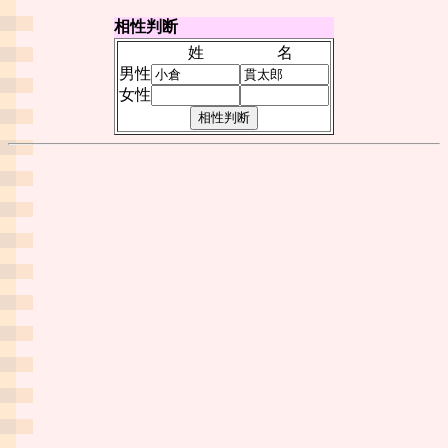
相性判断
姓
名
男性
女性