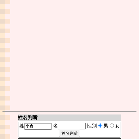
姓名判断
姓
名
性別
男
女