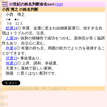
21世紀の姓名判断命名navi
[
TOP
]
小西 博之 の姓名判断
小西
博之
○● ●○
3 6 12 3
総運24
◎ 幸運、金運に恵まれ結婚家庭運◎。強すぎる自
我はトラブルの元、注意。
人運18
○ 抜群の積極性で成功をつかむ。面倒見が良く協調
性もあり、自立心に富む。
外運 6
◎ 幸運の持ち主。周囲の助力でより力を発揮するこ
とができます。
伏運33
× 事故運あり。
地運15
◎ 上昇、調和、幸福運。
天運 9△ 孤独で寂しい家柄。
陰陽
□ 悪くはない配列です。
↑入力した名前は非公開。押しても安心です。