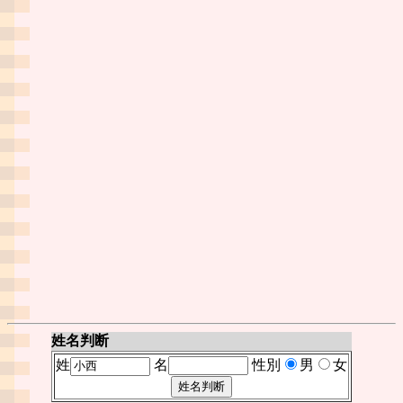
姓名判断
姓
名
性別
男
女