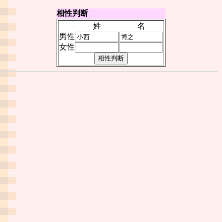
相性判断
姓
名
男性
女性