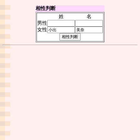
相性判断
姓
名
男性
女性