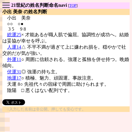
21世紀の姓名判断命名navi
[
TOP
]
小出 美奈 の姓名判断
小出
美奈
○○ ○●
3 5 9 8
総運25
× 才能あるが職人肌で偏屈。協調性が成功へ。結婚
は妥協が幸せを呼ぶ。
人運14
△ 不平不満が過ぎて上に嫌われ損を。穏やかで社
交的だが気が強い。
外運11
○ 周囲に信頼される。強運と孤独を併せ持つ。晩婚
傾向。
伏運31
◎ 強運の持ち主。
地運17
○ 積極、魅力、頑固運。事故注意。
天運 8○ 先祖代々の宿縁で周囲に助けられます。
陰陽
□ 悪くはない配列です。
↑入力した名前は非公開。押しても安心です。