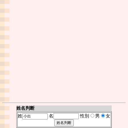
姓名判断
姓
名
性別
男
女