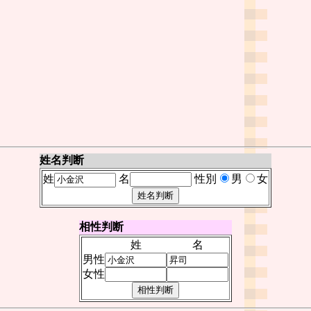
姓名判断
姓
名
性別
男
女
相性判断
姓
名
男性
女性