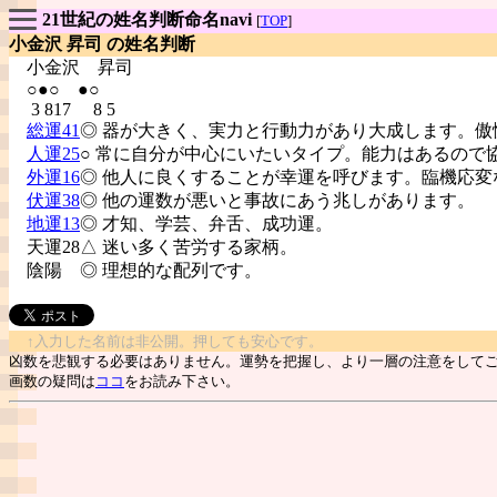
21世紀の姓名判断命名navi
[
TOP
]
小金沢 昇司 の姓名判断
小金沢
昇司
○●○ ●○
3 817 8 5
総運41
◎ 器が大きく、実力と行動力があり大成します。傲
人運25
○ 常に自分が中心にいたいタイプ。能力はあるので
外運16
◎ 他人に良くすることが幸運を呼びます。臨機応変
伏運38
◎ 他の運数が悪いと事故にあう兆しがあります。
地運13
◎ 才知、学芸、弁舌、成功運。
天運28△ 迷い多く苦労する家柄。
陰陽
◎ 理想的な配列です。
↑入力した名前は非公開。押しても安心です。
凶数を悲観する必要はありません。運勢を把握し、より一層の注意をして
画数の疑問は
ココ
をお読み下さい。