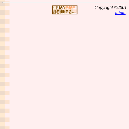
Copyright ©2001
tatuta
.