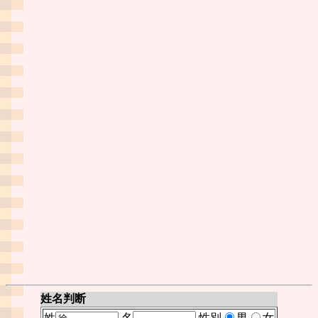
姓名判断
姓
名
性別
男
女