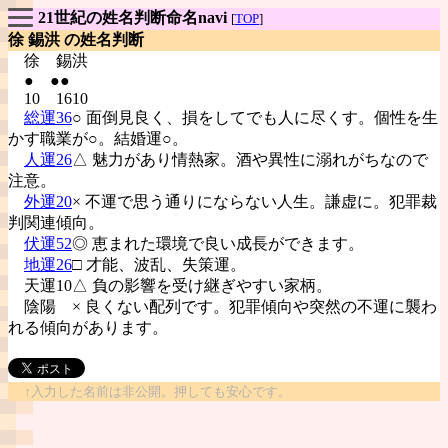
21世紀の姓名判断命名navi
[
TOP
]
徐 錫洪 の姓名判断
徐
錫洪
● ●●
10 1610
総運36
○ 面倒見良く、損をしてでも人に尽くす。個性を生
かす職業が○。結婚運○。
人運26
△ 魅力があり情熱家。酒や異性に溺れがちなので
注意。
外運20
× 不運で思う通りにならない人生。謙虚に。犯罪裁
判関連傾向。
伏運52
◎ 恵まれた環境で良い成長ができます。
地運26
□ 才能、波乱、失策運。
天運10△ 負の影響を受け継ぎやすい家柄。
陰陽
× 良くない配列です。犯罪傾向や突然の不運に襲わ
れる傾向があります。
↑入力した名前は非公開。押しても安心です。