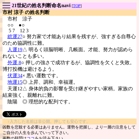
21世紀の姓名判断命名navi
[
TOP
]
市村 涼子 の姓名判断
市村
涼子
○○ ●○
5 7 12 3
総運27
○ 努力家で才能あり結果を残すが、強すぎる自尊心
のため協調性に難。
人運19
△ 明るく頭脳明晰、几帳面。才能、努力が認めら
れないことも多い。
外運 8
○ 押しの強さで成功するが、協調性を欠くと失敗。
博打投機は避けるよう。
伏運34
× 悪い運数です。
地運15
◎ 上昇、調和、幸福運。
天運12△ 身体的負の影響を受け継ぎやすい家柄。家族の
結束強く、親離れに難。
陰陽
◎ 理想的な配列です。
↑入力した名前は非公開。押しても安心です。
凶数を悲観する必要はありません。運勢を把握し、より一層の注意をして
ご自分の人生を歩んでいって下さい。
画数の疑問は
ココ
をお読み下さい。