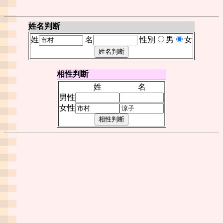
姓名判断
姓
名
性別
男
女
相性判断
姓
名
男性
女性