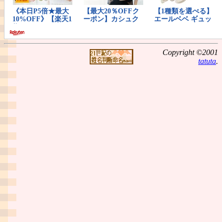
Copyright ©2001
tatuta
.