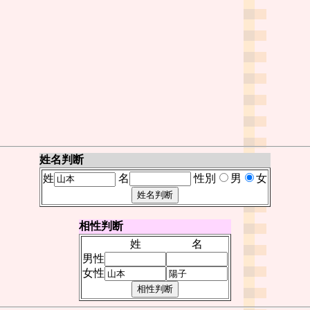
姓名判断
姓
名
性別
男
女
相性判断
姓
名
男性
女性