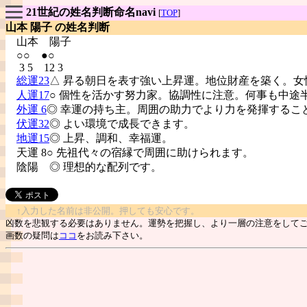
21世紀の姓名判断命名navi
[
TOP
]
山本 陽子 の姓名判断
山本
陽子
○○ ●○
3 5 12 3
総運23
△ 昇る朝日を表す強い上昇運。地位財産を築く。女
人運17
○ 個性を活かす努力家。協調性に注意。何事も中途
外運 6
◎ 幸運の持ち主。周囲の助力でより力を発揮するこ
伏運32
◎ よい環境で成長できます。
地運15
◎ 上昇、調和、幸福運。
天運 8○ 先祖代々の宿縁で周囲に助けられます。
陰陽
◎ 理想的な配列です。
↑入力した名前は非公開。押しても安心です。
凶数を悲観する必要はありません。運勢を把握し、より一層の注意をして
画数の疑問は
ココ
をお読み下さい。