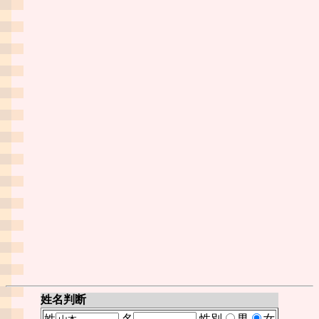
姓名判断
姓
名
性別
男
女