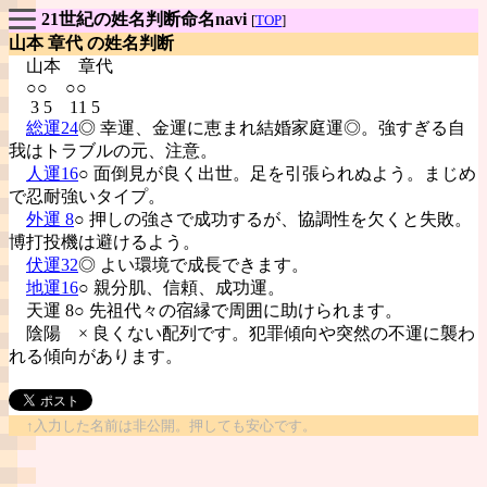
21世紀の姓名判断命名navi
[
TOP
]
山本 章代 の姓名判断
山本
章代
○○ ○○
3 5 11 5
総運24
◎ 幸運、金運に恵まれ結婚家庭運◎。強すぎる自
我はトラブルの元、注意。
人運16
○ 面倒見が良く出世。足を引張られぬよう。まじめ
で忍耐強いタイプ。
外運 8
○ 押しの強さで成功するが、協調性を欠くと失敗。
博打投機は避けるよう。
伏運32
◎ よい環境で成長できます。
地運16
○ 親分肌、信頼、成功運。
天運 8○ 先祖代々の宿縁で周囲に助けられます。
陰陽
× 良くない配列です。犯罪傾向や突然の不運に襲わ
れる傾向があります。
↑入力した名前は非公開。押しても安心です。