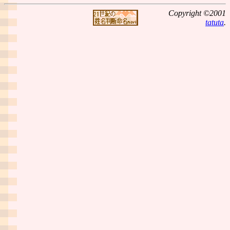
Copyright ©2001
tatuta
.