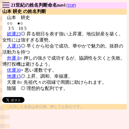
21世紀の姓名判断命名navi
[
TOP
]
山本 耕史 の姓名判断
山本
耕史
○○ ●○
3 5 10 5
総運23
◎ 昇る朝日を表す強い上昇運。地位財産を築く。
女性には強すぎる運勢。
人運15
◎ 早くから社会で成功。華やかで魅力的。抜群の
活動力を持つ
外運 8
○ 押しの強さで成功するが、協調性を欠くと失敗。
博打投機は避けるよう。
伏運30
× 悪い運数です。
地運15
◎ 上昇、調和、幸福運。
天運 8○ 先祖代々の宿縁で周囲に助けられます。
陰陽
◎ 理想的な配列です。
↑入力した名前は非公開。押しても安心です。