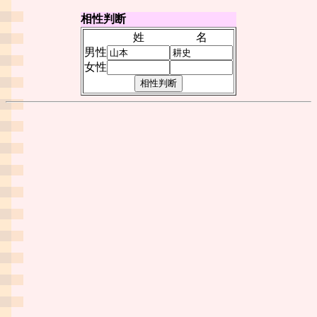
相性判断
姓
名
男性
女性