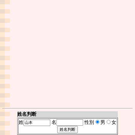
姓名判断
姓
名
性別
男
女