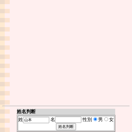
姓名判断
姓
名
性別
男
女