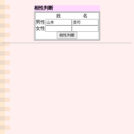
相性判断
姓
名
男性
女性