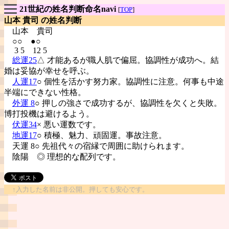
21世紀の姓名判断命名navi
[
TOP
]
山本 貴司 の姓名判断
山本
貴司
○○ ●○
3 5 12 5
総運25
△ 才能あるが職人肌で偏屈。協調性が成功へ。結
婚は妥協が幸せを呼ぶ。
人運17
○ 個性を活かす努力家。協調性に注意。何事も中途
半端にできない性格。
外運 8
○ 押しの強さで成功するが、協調性を欠くと失敗。
博打投機は避けるよう。
伏運34
× 悪い運数です。
地運17
○ 積極、魅力、頑固運。事故注意。
天運 8○ 先祖代々の宿縁で周囲に助けられます。
陰陽
◎ 理想的な配列です。
↑入力した名前は非公開。押しても安心です。