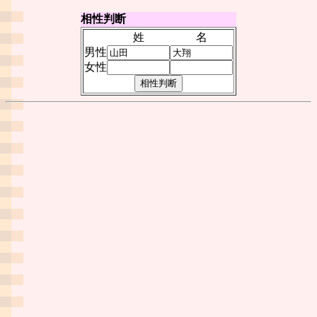
相性判断
姓
名
男性
女性