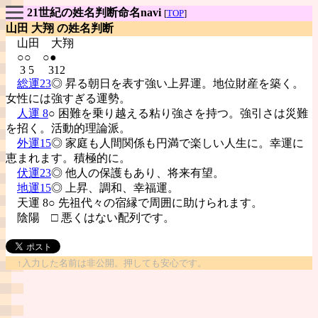
21世紀の姓名判断命名navi
[
TOP
]
山田 大翔 の姓名判断
山田
大翔
○○ ○●
3 5 312
総運23
◎ 昇る朝日を表す強い上昇運。地位財産を築く。
女性には強すぎる運勢。
人運 8
○ 困難を乗り越える粘り強さを持つ。強引さは災難
を招く。活動的理論派。
外運15
◎ 家庭も人間関係も円満で楽しい人生に。幸運に
恵まれます。積極的に。
伏運23
◎ 他人の保護もあり、将来有望。
地運15
◎ 上昇、調和、幸福運。
天運 8○ 先祖代々の宿縁で周囲に助けられます。
陰陽
□ 悪くはない配列です。
↑入力した名前は非公開。押しても安心です。