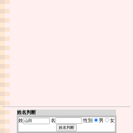
姓名判断
姓
名
性別
男
女