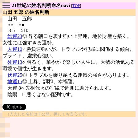
21世紀の姓名判断命名navi
[
TOP
]
山田 五郎 の姓名判断
山田
五郎
○○ ○●
3 5 510
総運23
◎ 昇る朝日を表す強い上昇運。地位財産を築く。
女性には強すぎる運勢。
人運10
× 勝負運強いが、トラブルや犯罪に関係する傾向。
プライド、虚栄心強い。
外運13
○ 明るく、華やかで楽しい人生に。大勢の活気ある
環境で個性が生きます。
伏運25
◎ トラブルを乗り越える運気の強さがあります。
地運15
◎ 上昇、調和、幸福運。
天運 8○ 先祖代々の宿縁で周囲に助けられます。
陰陽
□ 悪くはない配列です。
↑入力した名前は非公開。押しても安心です。