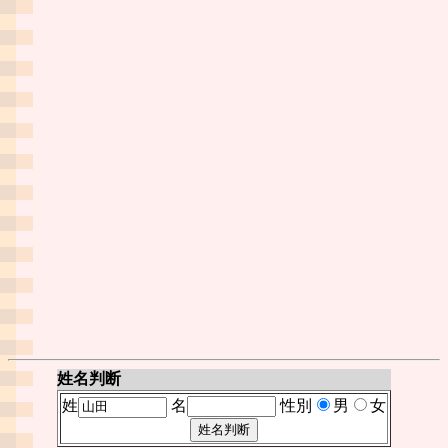
姓名判断
姓
名
性別
男
女