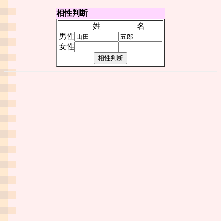
相性判断
姓
名
男性
女性