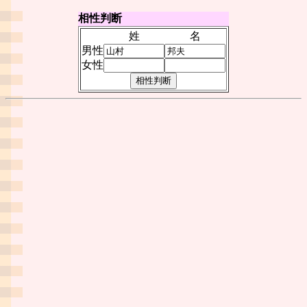
相性判断
姓
名
男性
女性