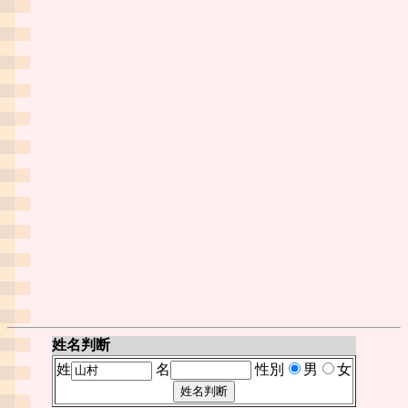
姓名判断
姓
名
性別
男
女