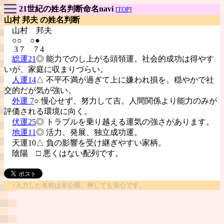
21世紀の姓名判断命名navi
[
TOP
]
山村 邦夫 の姓名判断
山村
邦夫
○○ ○●
3 7 7 4
総運21
◎ 能力でのし上がる頭領運。社会的成功は得やす
いが、家庭に収まりづらい。
人運14
△ 不平不満が過ぎて上に嫌われ損を。穏やかで社
交的だが気が強い。
外運 7
○ 慢心せず、努力して吉。人間関係より能力のみが
評価される環境に向く。
伏運25
◎ トラブルを乗り越える運気の強さがあります。
地運11
◎ 活力、発展、独立成功運。
天運10△ 負の影響を受け継ぎやすい家柄。
陰陽
□ 悪くはない配列です。
↑入力した名前は非公開。押しても安心です。