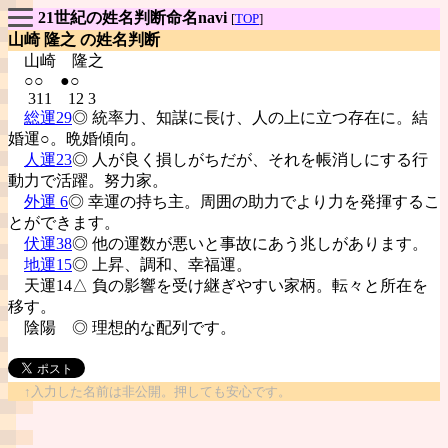
21世紀の姓名判断命名navi
[
TOP
]
山崎 隆之 の姓名判断
山崎
隆之
○○ ●○
311 12 3
総運29
◎ 統率力、知謀に長け、人の上に立つ存在に。結
婚運○。晩婚傾向。
人運23
◎ 人が良く損しがちだが、それを帳消しにする行
動力で活躍。努力家。
外運 6
◎ 幸運の持ち主。周囲の助力でより力を発揮するこ
とができます。
伏運38
◎ 他の運数が悪いと事故にあう兆しがあります。
地運15
◎ 上昇、調和、幸福運。
天運14△ 負の影響を受け継ぎやすい家柄。転々と所在を
移す。
陰陽
◎ 理想的な配列です。
↑入力した名前は非公開。押しても安心です。