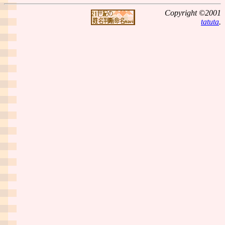
Copyright ©2001
tatuta
.