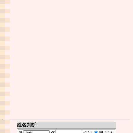
姓名判断
姓
名
性別
男
女