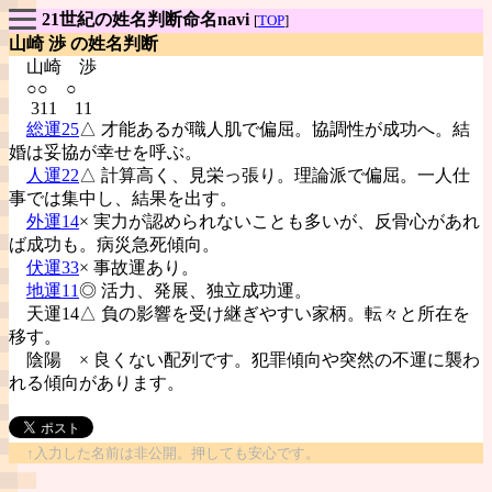
21世紀の姓名判断命名navi
[
TOP
]
山崎 渉 の姓名判断
山崎
渉
○○ ○
311 11
総運25
△ 才能あるが職人肌で偏屈。協調性が成功へ。結
婚は妥協が幸せを呼ぶ。
人運22
△ 計算高く、見栄っ張り。理論派で偏屈。一人仕
事では集中し、結果を出す。
外運14
× 実力が認められないことも多いが、反骨心があれ
ば成功も。病災急死傾向。
伏運33
× 事故運あり。
地運11
◎ 活力、発展、独立成功運。
天運14△ 負の影響を受け継ぎやすい家柄。転々と所在を
移す。
陰陽
× 良くない配列です。犯罪傾向や突然の不運に襲わ
れる傾向があります。
↑入力した名前は非公開。押しても安心です。