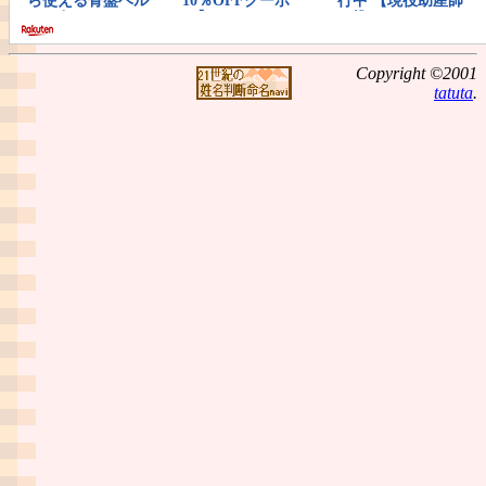
Copyright ©2001
tatuta
.