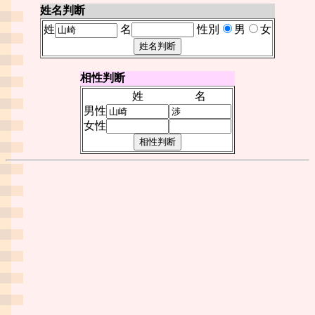
姓名判断
姓
名
性別
男
女
相性判断
姓
名
男性
女性