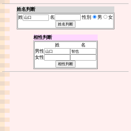
姓名判断
姓
名
性別
男
女
相性判断
姓
名
男性
女性