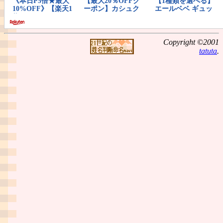
Copyright ©2001
tatuta
.