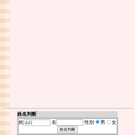
姓名判断
姓
名
性別
男
女