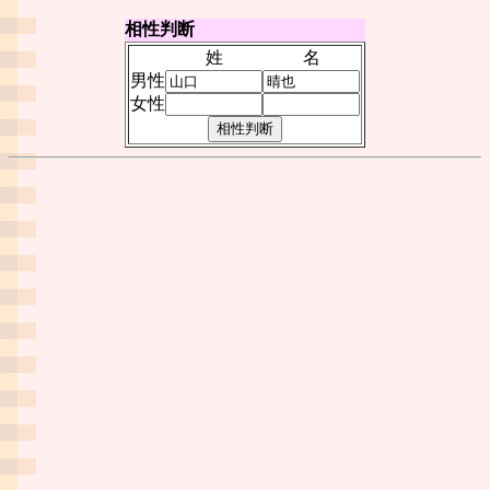
相性判断
姓
名
男性
女性