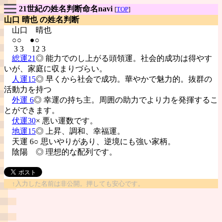
21世紀の姓名判断命名navi
[
TOP
]
山口 晴也 の姓名判断
山口
晴也
○○ ●○
3 3 12 3
総運21
◎ 能力でのし上がる頭領運。社会的成功は得やす
いが、家庭に収まりづらい。
人運15
◎ 早くから社会で成功。華やかで魅力的。抜群の
活動力を持つ
外運 6
◎ 幸運の持ち主。周囲の助力でより力を発揮するこ
とができます。
伏運30
× 悪い運数です。
地運15
◎ 上昇、調和、幸福運。
天運 6○ 思いやりがあり、逆境にも強い家柄。
陰陽
◎ 理想的な配列です。
↑入力した名前は非公開。押しても安心です。