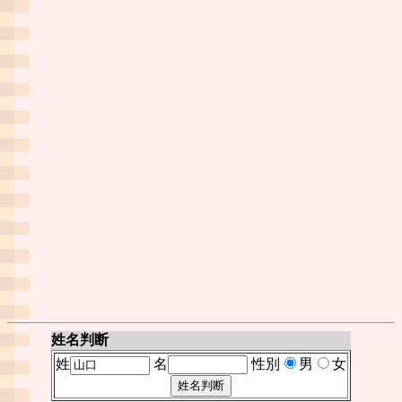
姓名判断
姓
名
性別
男
女