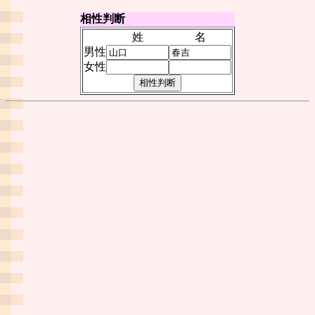
相性判断
姓
名
男性
女性