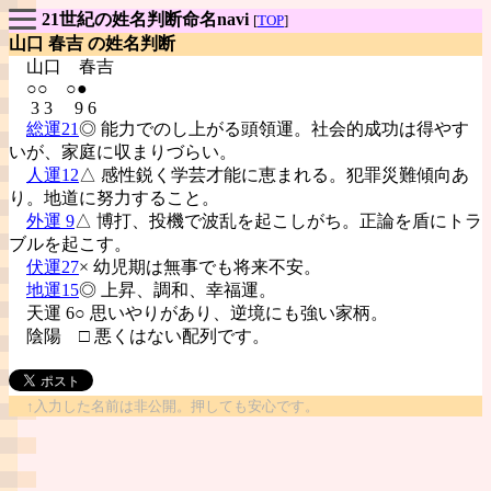
21世紀の姓名判断命名navi
[
TOP
]
山口 春吉 の姓名判断
山口
春吉
○○ ○●
3 3 9 6
総運21
◎ 能力でのし上がる頭領運。社会的成功は得やす
いが、家庭に収まりづらい。
人運12
△ 感性鋭く学芸才能に恵まれる。犯罪災難傾向あ
り。地道に努力すること。
外運 9
△ 博打、投機で波乱を起こしがち。正論を盾にトラ
ブルを起こす。
伏運27
× 幼児期は無事でも将来不安。
地運15
◎ 上昇、調和、幸福運。
天運 6○ 思いやりがあり、逆境にも強い家柄。
陰陽
□ 悪くはない配列です。
↑入力した名前は非公開。押しても安心です。