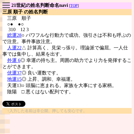
21世紀の姓名判断命名navi
[
TOP
]
三原 順子 の姓名判断
三原
順子
○● ●○
310 12 3
総運28
○ パワフルな行動力で成功。強引さは不和も呼ぶの
で注意。事件事故注意。
人運22
△ 計算高く、見栄っ張り。理論派で偏屈。一人仕
事では集中し、結果を出す。
外運 6
◎ 幸運の持ち主。周囲の助力でより力を発揮するこ
とができます。
伏運37
◎ 良い運数です。
地運15
◎ 上昇、調和、幸福運。
天運13○ 頭脳に恵まれる。家族を大事にする家柄。
陰陽
□ 悪くはない配列です。
↑入力した名前は非公開。押しても安心です。