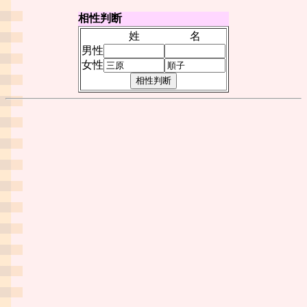
相性判断
姓
名
男性
女性