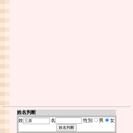
姓名判断
姓
名
性別
男
女