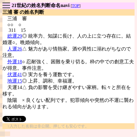
21世紀の姓名判断命名navi
[
TOP
]
三浦 審 の姓名判断
三浦
審
○○ ○
311 15
総運29
◎ 統率力、知謀に長け、人の上に立つ存在に。結
婚運○。晩婚傾向。
人運26
△ 魅力があり情熱家。酒や異性に溺れがちなので
注意。
外運18
○ 忍耐強く、困難を乗り切る。枠の中での創意工夫
が得意。事件注意。
伏運41
◎ 実力を養う運数です。
地運15
◎ 上昇、調和、幸福運。
天運14△ 負の影響を受け継ぎやすい家柄。転々と所在を
移す。
陰陽
× 良くない配列です。犯罪傾向や突然の不運に襲わ
れる傾向があります。
↑入力した名前は非公開。押しても安心です。