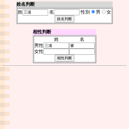
姓名判断
姓
名
性別
男
女
相性判断
姓
名
男性
女性