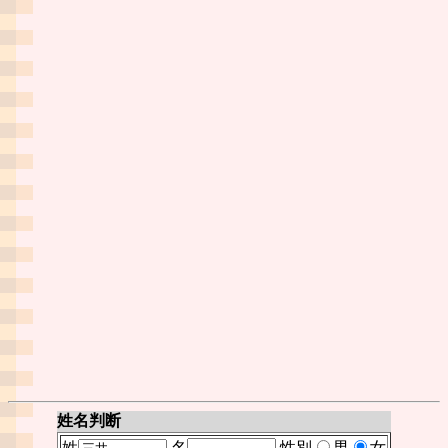
姓名判断
姓
名
性別
男
女