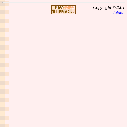
Copyright ©2001
tatuta
.