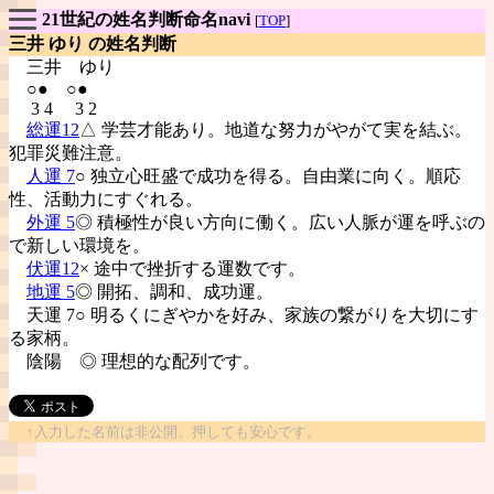
21世紀の姓名判断命名navi
[
TOP
]
三井 ゆり の姓名判断
三井
ゆり
○● ○●
3 4 3 2
総運12
△ 学芸才能あり。地道な努力がやがて実を結ぶ。
犯罪災難注意。
人運 7
○ 独立心旺盛で成功を得る。自由業に向く。順応
性、活動力にすぐれる。
外運 5
◎ 積極性が良い方向に働く。広い人脈が運を呼ぶの
で新しい環境を。
伏運12
× 途中で挫折する運数です。
地運 5
◎ 開拓、調和、成功運。
天運 7○ 明るくにぎやかを好み、家族の繋がりを大切にす
る家柄。
陰陽
◎ 理想的な配列です。
↑入力した名前は非公開。押しても安心です。