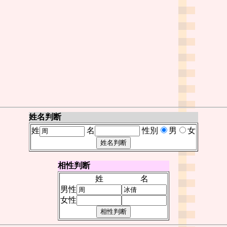
姓名判断
姓
名
性別
男
女
相性判断
姓
名
男性
女性