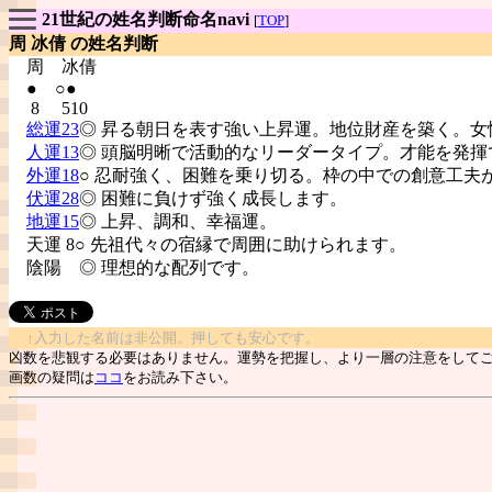
21世紀の姓名判断命名navi
[
TOP
]
周 冰倩 の姓名判断
周
冰倩
● ○●
8 510
総運23
◎ 昇る朝日を表す強い上昇運。地位財産を築く。女
人運13
◎ 頭脳明晰で活動的なリーダータイプ。才能を発揮
外運18
○ 忍耐強く、困難を乗り切る。枠の中での創意工夫
伏運28
◎ 困難に負けず強く成長します。
地運15
◎ 上昇、調和、幸福運。
天運 8○ 先祖代々の宿縁で周囲に助けられます。
陰陽
◎ 理想的な配列です。
↑入力した名前は非公開。押しても安心です。
凶数を悲観する必要はありません。運勢を把握し、より一層の注意をして
画数の疑問は
ココ
をお読み下さい。