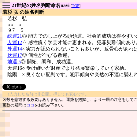
21世紀の姓名判断命名navi
[
TOP
]
若杉 弘 の姓名判断
若杉
弘
○○ ○
9 7 5
総運21
◎ 能力でのし上がる頭領運。社会的成功は得やすい
人運12
△ 感性鋭く学芸才能に恵まれる。犯罪災難傾向あり
外運14
× 実力が認められないことも多いが、反骨心があれ
伏運17
◎ 個性が伸びる数運。
地運 5
◎ 開拓、調和、成功運。
天運16○ 受け継いだ財産でより発展繁栄していく家柄。
陰陽
× 良くない配列です。犯罪傾向や突然の不運に襲わ
↑入力した名前は非公開。押しても安心です。
凶数を悲観する必要はありません。運勢を把握し、より一層の注意をして
画数の疑問は
ココ
をお読み下さい。