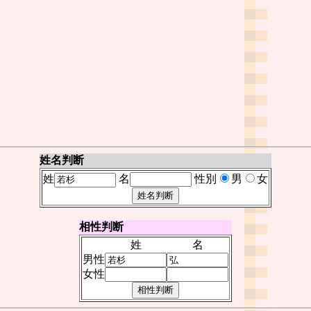
姓名判断
姓
名
性別
男
女
相性判断
姓
名
男性
女性